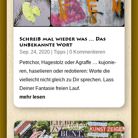
Schreib mal wie­der was … Das
unbe­kann­te Wort
Sep. 24, 2020
|
Tipps
| 0 Kommentieren
Petrichor, Hage­stolz oder Agraf­fe … kujo­nie­
ren, hase­lie­ren oder redo­tie­ren: Wor­te die
viel­leicht nicht gleich zu Dir spre­chen. Lass
Dei­ner Fan­ta­sie frei­en Lauf.
mehr lesen