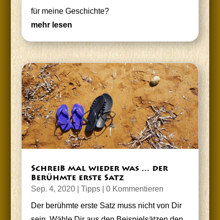
für mei­ne Geschichte?
mehr lesen
Schreib mal wie­der was … der
berühm­te ers­te Satz
Sep. 4, 2020
|
Tipps
| 0 Kommentieren
Der berühm­te ers­te Satz muss nicht von Dir
sein. Wäh­le Dir aus den Bei­spiel­sät­zen den