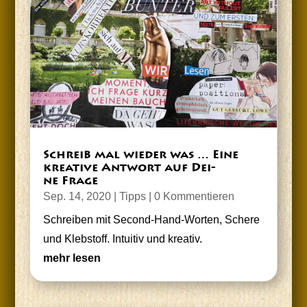
Schreib mal wie­der was … Eine
krea­ti­ve Ant­wort auf Dei­
ne Frage
Sep. 14, 2020
|
Tipps
| 0 Kommentieren
Schrei­ben mit Second-Hand-Wor­ten, Sche­re
und Kleb­stoff. Intui­tiv und kreativ.
mehr lesen