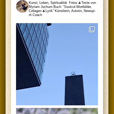
Kunst, Leben, Spiritualität
Fotos
&
Tex­te von
Myri­am Jochum
Buch: “Soul­cut-Wort­bil­der,
Col­la­gen
&
Lyrik”
Künst­le­rin, Autorin, News­pi­
rit Coach