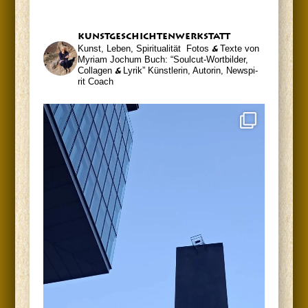
kunst­ge­schich­ten­werk­statt
Kunst, Leben, Spiritualität
Fotos
&
Tex­te von
Myri­am Jochum
Buch: “Soul­cut-Wort­bil­der,
Col­la­gen
&
Lyrik”
Künst­le­rin, Autorin, News­pi­
rit Coach