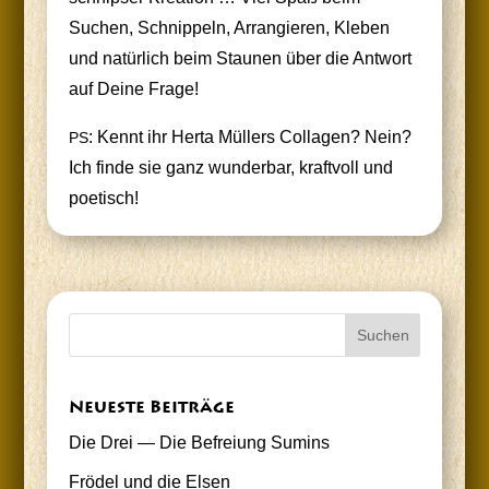
Suchen, Schnip­peln, Arran­gie­ren, Kle­ben
und natür­lich beim Stau­nen über die Ant­wort
auf Dei­ne Frage!
: Kennt ihr Her­ta Mül­lers Col­la­gen? Nein?
PS
Ich fin­de sie ganz wun­der­bar, kraft­voll und
poetisch!
Neu­es­te Beiträge
Die Drei — Die Befrei­ung Sumins
Frö­del und die Elsen