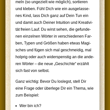
meln (so unge­zielt wie mög­lich), sor­tie­ren
und kle­ben. Fühl Dich wie ein aus­ge­las­se­
nes Kind, lass Dich ganz auf Dein Tun ein
und damit auch Dei­ner Intui­ti­on und Krea­ti­vi­
tät frei­en Lauf. Du wirst sehen, die gefun­de­
nen ein­zel­nen Wör­ter in ver­schie­de­nen Far­
ben, Typen und Grö­ßen haben etwas Magi­
sches und fügen sich mal geschmei­dig, mal
holp­rig oder auch wider­spens­tig an die ande­
ren Wör­ter – die neue „Geschich­te“ erzählt
sich fast von selbst.
Ganz wich­tig: Bevor Du los­legst, stell Dir
eine Fra­ge oder über­le­ge Dir ein The­ma, wie
zum Beispiel:
Wer bin ich?