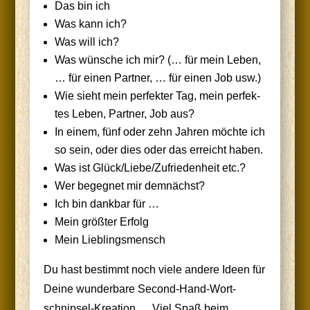
Das bin ich
Was kann ich?
Was will ich?
Was wün­sche ich mir? (… für mein Leben,
… für einen Part­ner, … für einen Job usw.)
Wie sieht mein per­fek­ter Tag, mein per­fek­
tes Leben, Part­ner, Job aus?
In einem, fünf oder zehn Jah­ren möch­te ich
so sein, oder dies oder das erreicht haben.
Was ist Glück/Liebe/Zufriedenheit etc.?
Wer begeg­net mir demnächst?
Ich bin dank­bar für …
Mein größ­ter Erfolg
Mein Lieb­lings­mensch
Du hast bestimmt noch vie­le ande­re Ideen für
Dei­ne wun­der­ba­re Second-Hand-Wort­
schnip­sel-Krea­ti­on … Viel Spaß beim