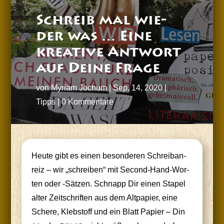
Schreib mal wie­
der was … Eine
krea­ti­ve Ant­wort
auf Dei­ne Frage
von
Myriam Jochum
|
Sep. 14, 2020
|
Tipps
|
0 Kommentare
Heu­te gibt es einen beson­de­ren Schreib­an­
reiz – wir „schrei­ben“ mit Second-Hand-Wor­
ten oder ‑Sät­zen. Schnapp Dir einen Sta­pel
alter Zeit­schrif­ten aus dem Alt­pa­pier, eine
Sche­re, Kleb­stoff und ein Blatt Papier – Din