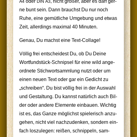
oder
, nicht grö­ßer, aber es darf ger­
A4
DIN
A3
ne bunt sein. Dann brauchst Du nur noch
Ruhe, eine gemüt­li­che Umge­bung und etwas
Zeit, aller­dings maxi­mal 40 Minuten.
Genau, Du machst eine Text-Collage!
Völ­lig frei ent­schei­dest Du, ob Du Dei­ne
Wort­fund­stück-Schnip­sel für eine wild ange­
ord­ne­te Stich­wort­samm­lung nutzt oder um
einen neu­en Text oder gar ein Gedicht zu
„schrei­ben“. Du bist völ­lig frei in der Aus­wahl
und Gestal­tung. Du kannst natür­lich auch Bil­
der oder ande­re Ele­men­te ein­bau­en. Wich­tig
ist es, das Gan­ze mög­lichst spie­le­risch anzu­
ge­hen, nicht viel nach­zu­den­ken, son­dern ein­
fach los­zu­le­gen: rei­ßen, schnip­peln, sam­