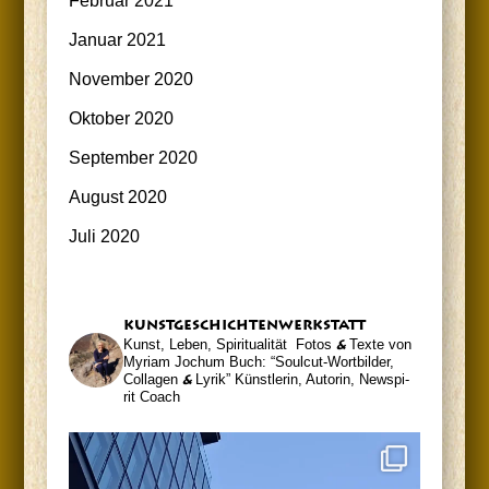
Februar 2021
Januar 2021
November 2020
Oktober 2020
September 2020
August 2020
Juli 2020
kunst­ge­schich­ten­werk­statt
Kunst, Leben, Spiritualität
Fotos
&
Tex­te von
Myri­am Jochum
Buch: “Soul­cut-Wort­bil­der,
Col­la­gen
&
Lyrik”
Künst­le­rin, Autorin, News­pi­
rit Coach