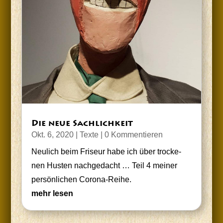
Die neue Sachlichkeit
Okt. 6, 2020
|
Texte
| 0 Kommentieren
Neu­lich beim Fri­seur habe ich über tro­cke­
nen Hus­ten nach­ge­dacht … Teil 4 mei­ner
per­sön­li­chen Corona-Reihe.
mehr lesen