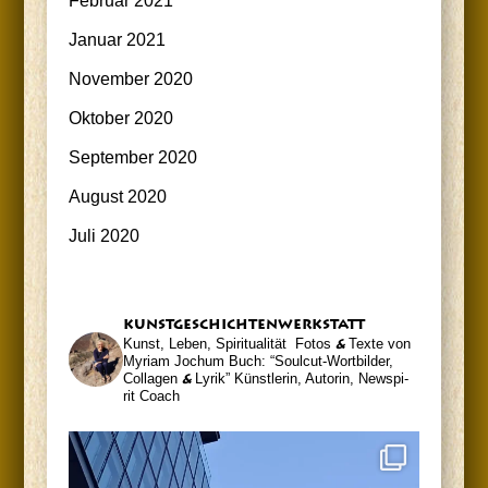
Februar 2021
Januar 2021
November 2020
Oktober 2020
September 2020
August 2020
Juli 2020
kunst­ge­schich­ten­werk­statt
Kunst, Leben, Spiritualität
Fotos
&
Tex­te von
Myri­am Jochum
Buch: “Soul­cut-Wort­bil­der,
Col­la­gen
&
Lyrik”
Künst­le­rin, Autorin, News­pi­
rit Coach