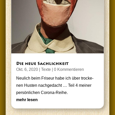
Die neue Sachlichkeit
Okt. 6, 2020
|
Texte
| 0 Kommentieren
Neu­lich beim Fri­seur habe ich über tro­cke­
nen Hus­ten nach­ge­dacht … Teil 4 mei­ner
per­sön­li­chen Corona-Reihe.
mehr lesen