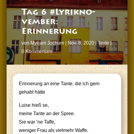
Tag 6 #Lyrik­no­
vem­ber:
Erinnerung
von
Myriam Jochum
|
Nov. 8, 2020
|
Texte
|
0 Kommentare
Erin­ne­rung an eine Tan­te, die ich gern
gehabt hätte
Lui­se hieß se,
mei­ne Tan­te an der Spree.
Sie war ’ne Taffe,
weni­ger Frau als viel­mehr Waffe.