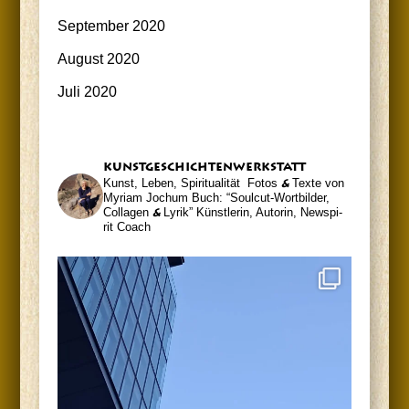
September 2020
August 2020
Juli 2020
kunst­ge­schich­ten­werk­statt
Kunst, Leben, Spiritualität
Fotos
&
Tex­te von
Myri­am Jochum
Buch: “Soul­cut-Wort­bil­der,
Col­la­gen
&
Lyrik”
Künst­le­rin, Autorin, News­pi­
rit Coach