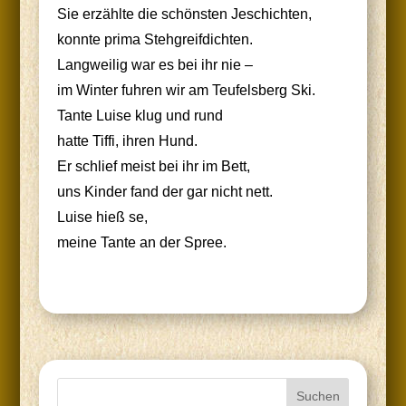
Sie erzähl­te die schöns­ten Jeschichten,
konn­te pri­ma Stehgreifdichten.
Lang­wei­lig war es bei ihr nie –
im Win­ter fuh­ren wir am Teu­fels­berg Ski.
Tan­te Lui­se klug und rund
hat­te Tif­fi, ihren Hund.
Er schlief meist bei ihr im Bett,
uns Kin­der fand der gar nicht nett.
Lui­se hieß se,
mei­ne Tan­te an der Spree.