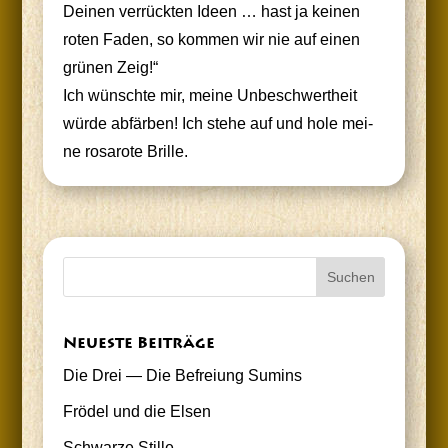
Dei­nen ver­rück­ten Ideen … hast ja kei­nen
roten Faden, so kom­men wir nie auf einen
grü­nen Zeig!“
Ich wünsch­te mir, mei­ne Unbe­schwert­heit
wür­de abfär­ben! Ich ste­he auf und hole mei­
ne rosa­ro­te Brille.
Neu­es­te Beiträge
Die Drei — Die Befrei­ung Sumins
Frö­del und die Elsen
Schwar­ze Stille