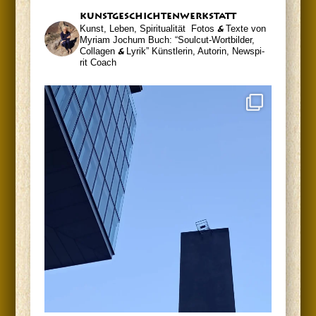
kunst­ge­schich­ten­werk­statt
Kunst, Leben, Spiritualität
Fotos
&
Tex­te von
Myri­am Jochum
Buch: “Soul­cut-Wort­bil­der,
Col­la­gen
&
Lyrik”
Künst­le­rin, Autorin, News­pi­
rit Coach