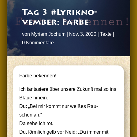
Tag 3 #Lyrik­no­
vem­ber: Farbe
von
Myriam Jochum
|
Nov. 3, 2020
|
Texte
|
0 Kommentare
Far­be bekennen!
Ich fan­ta­sie­re über unse­re Zukunft mal so ins
Blaue hinein.
Du: „Bei mir kommt nur wei­ßes Rau­
schen an.“
Da sehe ich rot.
Du, förm­lich gelb vor Neid: „Du immer mit