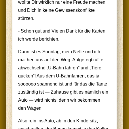
woll­te Dir wirk­lich nur eine Freu­de machen
und Dich in kei­ne Gewis­sens­kon­flik­te
stürzen.
- Schon gut und Vie­len Dank für die Kar­ten,
ich wer­de berichten.
Dann ist es Sonn­tag, mein Nef­fe und ich
machen uns auf den Weg. Auf­ge­regt ruft er
abwech­selnd „U‑Bahn fah­ren“ und „Tie­re
gucken“! Aus dem U‑Bahnfahren, das ja
soooooo span­nend ist und für das die Tan­te
zustän­dig ist — Zuhau­se gibt es näm­lich ein
Auto — wird nichts, denn wir bekom­men
den Wagen.
Also rein ins Auto, ab in den Kin­der­sitz,
anschnal­len, der Bug­gy kommt in den Kof­fer­