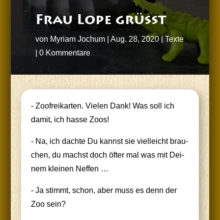
Frau Lope grüßt
von
Myriam Jochum
|
Aug. 28, 2020
|
Texte
|
0 Kommentare
- Zoo­frei­kar­ten. Vie­len Dank! Was soll ich
damit, ich has­se Zoos!
- Na, ich dach­te Du kannst sie viel­leicht brau­
chen, du machst doch öfter mal was mit Dei­
nem klei­nen Neffen …
- Ja stimmt, schon, aber muss es denn der
Zoo sein?