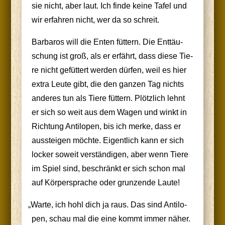
sie nicht, aber laut. Ich fin­de kei­ne Tafel und
wir erfah­ren nicht, wer da so schreit.
Bar­ba­ros will die Enten füt­tern. Die Ent­täu­
schung ist groß, als er erfährt, dass die­se Tie­
re nicht gefüt­tert wer­den dür­fen, weil es hier
extra Leu­te gibt, die den gan­zen Tag nichts
ande­res tun als Tie­re füt­tern. Plötz­lich lehnt
er sich so weit aus dem Wagen und winkt in
Rich­tung Anti­lo­pen, bis ich mer­ke, dass er
aus­stei­gen möch­te. Eigent­lich kann er sich
locker soweit ver­stän­di­gen, aber wenn Tie­re
im Spiel sind, beschränkt er sich schon mal
auf Kör­per­spra­che oder grun­zen­de Laute!
„
War­te, ich hohl dich ja raus. Das sind Anti­lo­
pen, schau mal die eine kommt immer näher.