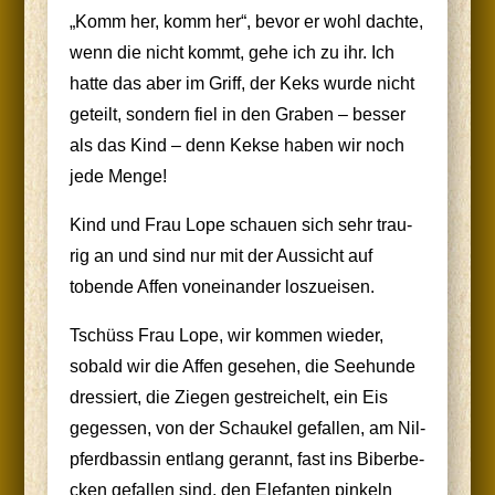
„Komm her, komm her“, bevor er wohl dach­te,
wenn die nicht kommt, gehe ich zu ihr. Ich
hat­te das aber im Griff, der Keks wur­de nicht
geteilt, son­dern fiel in den Gra­ben – bes­ser
als das Kind – denn Kek­se haben wir noch
jede Menge!
Kind und Frau Lope schau­en sich sehr trau­
rig an und sind nur mit der Aus­sicht auf
toben­de Affen von­ein­an­der loszueisen.
Tschüss Frau Lope, wir kom­men wie­der,
sobald wir die Affen gese­hen, die See­hun­de
dres­siert, die Zie­gen gestrei­chelt, ein Eis
geges­sen, von der Schau­kel gefal­len, am Nil­
pferd­bas­sin ent­lang gerannt, fast ins Biber­be­
cken gefal­len sind, den Ele­fan­ten pin­keln