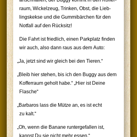
raum, Wickel­zeug, Trin­ken, Obst, die Lieb­
lings­kek­se und die Gum­mi­bär­chen für den
Not­fall auf den Rücksitz!
Die Fahrt ist fried­lich, einen Park­platz fin­den
wir auch, also dann raus aus dem Auto:
„
Ja, jetzt sind wir gleich bei den Tieren.“
„
Bleib hier ste­hen, bis ich den Bug­gy aus dem
Kof­fer­raum geholt habe.“ „Hier ist Dei­ne
Flasche“
„
Bar­ba­ros lass die Müt­ze an, es ist echt
zu kalt.“
„
Oh, wenn die Bana­ne run­ter­ge­fal­len ist,
kannst Du sie nicht mehr essen.“