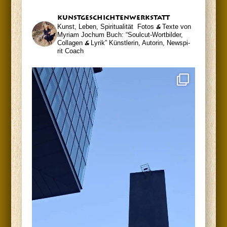
kunst­ge­schich­ten­werk­statt
Kunst, Leben, Spiritualität
Fotos
&
Tex­te von
Myri­am Jochum
Buch: “Soul­cut-Wort­bil­der,
Col­la­gen
&
Lyrik”
Künst­le­rin, Autorin, News­pi­
rit Coach