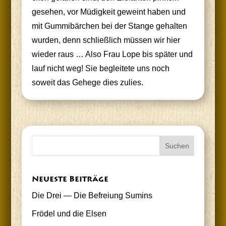
gese­hen, vor Müdig­keit geweint haben und
mit Gum­mi­bär­chen bei der Stan­ge gehal­ten
wur­den, denn schließ­lich müs­sen wir hier
wie­der raus … Also Frau Lope bis spä­ter und
lauf nicht weg! Sie beglei­te­te uns noch
soweit das Gehe­ge dies zulies.
Neu­es­te Beiträge
Die Drei — Die Befrei­ung Sumins
Frö­del und die Elsen