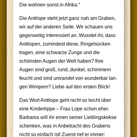
Die woh­nen sonst in Afrika.“
Die Anti­lo­pe steht jetzt ganz nah am Gra­ben,
wir auf der ande­ren Sei­te. Wir schau­en uns
gegen­sei­tig inter­es­siert an. Wuss­tet ihr, dass
Anti­lo­pen, zumin­dest die­se, Rin­gel­so­cken
tra­gen, eine schwar­ze Zun­ge und die
schöns­ten Augen der Welt haben? Ihre
Augen sind groß, rund, dun­kel, schim­mern
feucht und sind umran­det von wun­der­bar lan­
gen Wim­pern? Lie­be auf den ers­ten Blick!
Das Wort Anti­lo­pe geht nicht so leicht über
eine Kin­der­lip­pe – Frau Lope schon eher.
Bar­ba­ros will ihr einen sei­ner Lieb­lings­kek­se
schen­ken, was in Anbe­tracht des Gra­bens
nicht so ein­fach ist! Zuerst rief er immer: