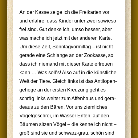
An der Kas­se zei­ge ich die Frei­kar­ten vor
und erfah­re, dass Kin­der unter zwei sowie­so
frei sind. Gut den­ke ich, umso bes­ser, aber
was mache ich jetzt mit der ande­ren Kar­te.
Um die­se Zeit, Sonn­tag­vor­mit­tag – ist nicht
gera­de eine Schlan­ge an der Zoo­kas­se, so
dass ich nie­mand mit die­ser Kar­te erfreu­en
kann … Was soll’s! Also auf in die künst­li­che
Welt der Tie­re. Gleich links ist das Anti­lo­pen­
ge­he­ge an der ers­ten Kreu­zung geht es
schräg links wei­ter zum Affen­haus und gera­
de­aus zu den Bären. Vor uns ziem­li­ches
Vogel­ge­schrei, im Was­ser Enten, auf den
Bäu­men sit­zen Vögel – die ken­ne ich nicht –
groß sind sie und schwarz-grau, schön sind