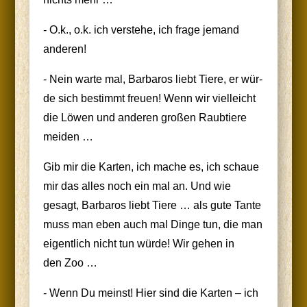
- O.k., o.k. ich ver­ste­he, ich fra­ge jemand
anderen!
- Nein war­te mal, Bar­ba­ros liebt Tie­re, er wür­
de sich bestimmt freu­en! Wenn wir viel­leicht
die Löwen und ande­ren gro­ßen Raub­tie­re
meiden …
Gib mir die Kar­ten, ich mache es, ich schaue
mir das alles noch ein mal an. Und wie
gesagt, Bar­ba­ros liebt Tie­re … als gute Tan­te
muss man eben auch mal Din­ge tun, die man
eigent­lich nicht tun wür­de! Wir gehen in
den Zoo …
- Wenn Du meinst! Hier sind die Kar­ten – ich