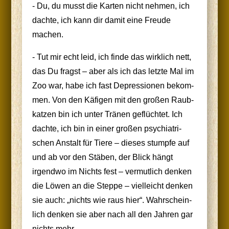
- Du, du musst die Kar­ten nicht neh­men, ich
dach­te, ich kann dir damit eine Freu­de
machen.
- Tut mir echt leid, ich fin­de das wirk­lich nett,
das Du fragst – aber als ich das letz­te Mal im
Zoo war, habe ich fast Depres­sio­nen bekom­
men. Von den Käfi­gen mit den gro­ßen Raub­
kat­zen bin ich unter Trä­nen geflüch­tet. Ich
dach­te, ich bin in einer gro­ßen psych­ia­tri­
schen Anstalt für Tie­re – die­ses stump­fe auf
und ab vor den Stä­ben, der Blick hängt
irgend­wo im Nichts fest – ver­mut­lich den­ken
die Löwen an die Step­pe – viel­leicht den­ken
sie auch: „nichts wie raus hier“. Wahr­schein­
lich den­ken sie aber nach all den Jah­ren gar
nichts mehr …