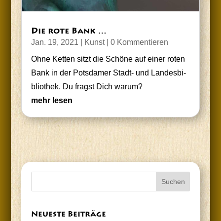
Die rote Bank …
Jan. 19, 2021
|
Kunst
| 0 Kommentieren
Ohne Ket­ten sitzt die Schö­ne auf einer roten
Bank in der Pots­da­mer Stadt- und Lan­des­bi­
blio­thek. Du fragst Dich warum?
mehr lesen
Neu­es­te Beiträge