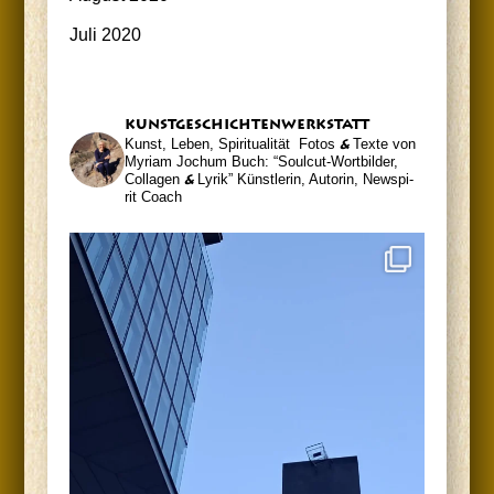
Juli 2020
kunst­ge­schich­ten­werk­statt
Kunst, Leben, Spiritualität
Fotos
&
Tex­te von
Myri­am Jochum
Buch: “Soul­cut-Wort­bil­der,
Col­la­gen
&
Lyrik”
Künst­le­rin, Autorin, News­pi­
rit Coach