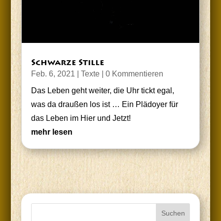
Schwar­ze Stille
Feb. 6, 2021
|
Texte
| 0 Kommentieren
Das Leben geht wei­ter, die Uhr tickt egal,
was da drau­ßen los ist … Ein Plä­doy­er für
das Leben im Hier und Jetzt!
mehr lesen