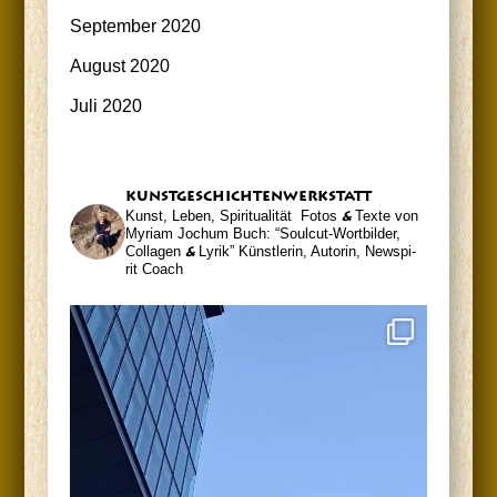
September 2020
August 2020
Juli 2020
kunst­ge­schich­ten­werk­statt
Kunst, Leben, Spiritualität
Fotos
&
Tex­te von
Myri­am Jochum
Buch: “Soul­cut-Wort­bil­der,
Col­la­gen
&
Lyrik”
Künst­le­rin, Autorin, News­pi­
rit Coach