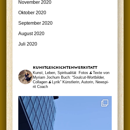
November 2020
Oktober 2020
September 2020
August 2020
Juli 2020
kunst­ge­schich­ten­werk­statt
Kunst, Leben, Spiritualität
Fotos
&
Tex­te von
Myri­am Jochum
Buch: “Soul­cut-Wort­bil­der,
Col­la­gen
&
Lyrik”
Künst­le­rin, Autorin, News­pi­
rit Coach