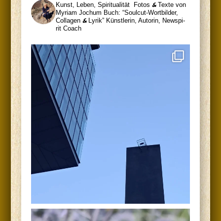
Kunst, Leben, Spiritualität
Fotos
&
Tex­te von
Myri­am Jochum
Buch: “Soul­cut-Wort­bil­der,
Col­la­gen
&
Lyrik”
Künst­le­rin, Autorin, News­pi­
rit Coach