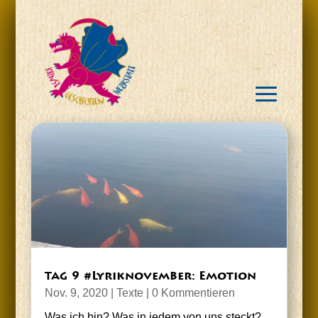
9 #Lyrik­no­vem­ber: Emotion
TAG
Nov. 9, 2020
|
Texte
| 0 Kommentieren
Was ich bin? Was in jedem von uns steckt?