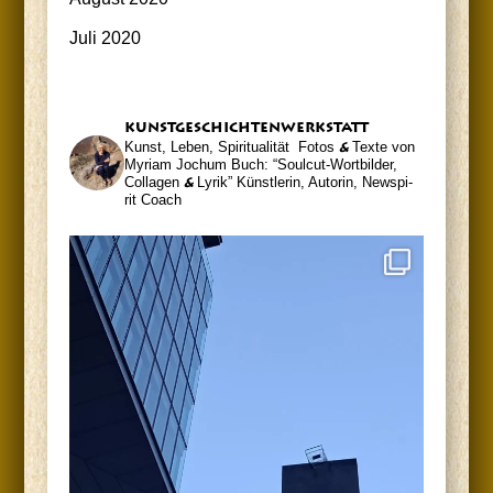
Juli 2020
kunst­ge­schich­ten­werk­statt
Kunst, Leben, Spiritualität
Fotos
&
Tex­te von
Myri­am Jochum
Buch: “Soul­cut-Wort­bil­der,
Col­la­gen
&
Lyrik”
Künst­le­rin, Autorin, News­pi­
rit Coach