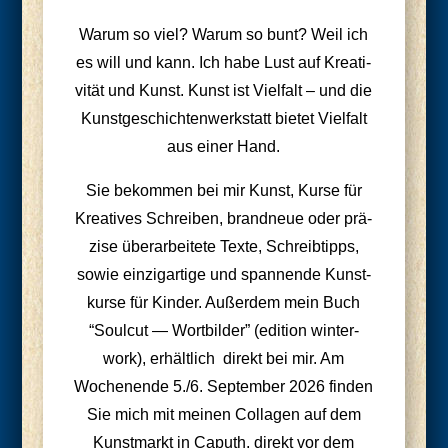
War­um so viel? War­um so bunt? Weil ich
es will und kann. Ich habe Lust auf Krea­ti­
vi­tät und Kunst. Kunst ist Viel­falt – und die
Kunst­ge­schich­ten­werk­statt bie­tet Viel­falt
aus einer Hand.
Sie bekom­men bei mir Kunst, Kur­se für
Krea­ti­ves Schrei­ben, brand­neue oder prä­
zi­se über­ar­bei­te­te Tex­te, Schreib­tipps,
sowie ein­zig­ar­ti­ge und span­nen­de Kunst­
kur­se für Kin­der. Außer­dem mein Buch
“Soul­cut — Wort­bil­der” (edi­ti­on win­ter­
work), erhält­lich direkt bei mir. Am
Wochen­en­de 5./6. Sep­tem­ber 2026 fin­den
Sie mich mit mei­nen Col­la­gen auf dem
Kunst­markt in Caputh, direkt vor dem