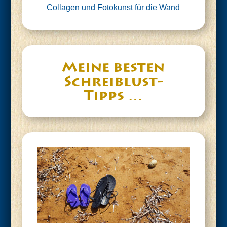
Col­la­gen und Foto­kunst für die Wand
Mei­ne bes­ten
Schreiblust-
Tipps …