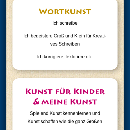
Wort­kunst
Ich schrei­be
Ich begeis­te­re Groß und Klein für Krea­ti­
ves Schreiben
Ich kor­ri­gie­re, lek­to­rie­re etc.
Kunst für Kin­der
&
mei­ne Kunst
Spie­lend Kunst ken­nen­ler­nen und
Kunst schaf­fen wie die ganz Großen