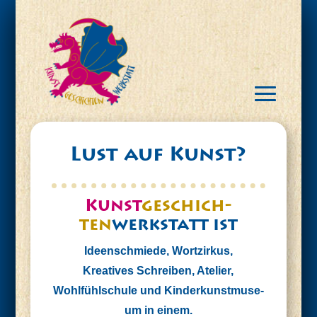
Lust auf Kunst?
Kunst
geschich­
ten
werk­statt
ist
Ideen­schmie­de, Wort­zir­kus,
Krea­ti­ves
Schrei­ben, Ate­lier,
Wohl­fühls­chu­le und Kin­der­kunst­mu­se­
um in einem.