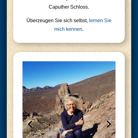
Capu­ther Schloss.
Über­zeu­gen Sie sich selbst,
ler­nen Sie
mich ken­nen
.