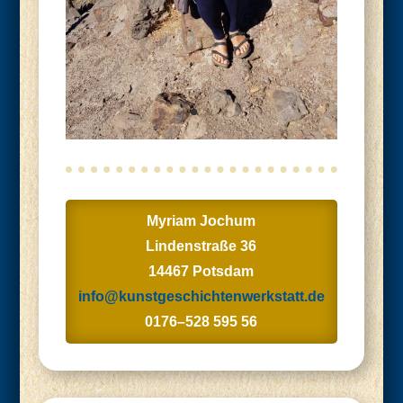
Myri­am Jochum
Lin­den­stra­ße 36
14467 Pots­dam
info@kunstgeschichtenwerkstatt.de
0176–528 595 56